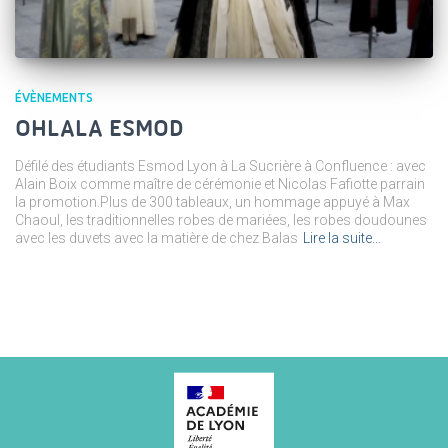
ÉVÈNEMENTS
OHLALA ESMOD
Défilé des étudiants Esmod Lyon à La Sucrière à Confluence : avec
Alain Boix comme maître de cérémonie et Nicolas Fafiotte parrain
la promotion.Plus de 300 tableaux, un hommage appuyé à Max
Chaoul, les traditionnelles robes de mariées, les robes doudounes
avec les duvets avec la matière de chez Balas
Lire la suite…