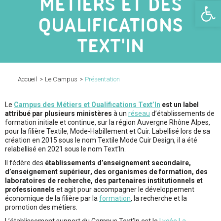
MÉTIERS ET DES
Ouv
QUALIFICATIONS
TEXT'IN
Accueil
>
Le Campus
>
Présentation
Le
Campus des Métiers et Qualifications Text’In
est un label
attribué par plusieurs ministères
à un
réseau
d’établissements de
formation initiale et continue, sur la région Auvergne Rhône Alpes,
pour la filière Textile, Mode-Habillement et Cuir. Labellisé lors de sa
création en 2015 sous le nom Textile Mode Cuir Design, il a été
relabellisé en 2021 sous le nom Text’In.
Il fédère des
établissements d’enseignement secondaire,
d’enseignement supérieur, des organismes de formation, des
laboratoires de recherche, des partenaires institutionnels et
professionnels
et agit pour accompagner le développement
économique de la filière par la
formation
, la recherche et la
promotion des métiers.