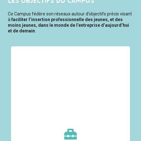
LES OBJECTIFS DU CAMPUS
Ce Campus fédère son réseaux autour d’objectifs précis visant
à
faciliter l’insertion professionnelle des jeunes, et des
moins jeunes, dans le monde de l’entreprise d’aujourd’hui
et de demain
.
Par la participation à des salons tels que le
Mondial des Métiers, en organisant des actions de
formation en direction des professeurs principaux
et des acteurs de l’orientation, et grâce à une