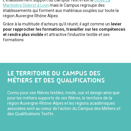
L’établissement support du Campus Text’In est le
Lycée La
Martinière Diderot à Lyon
mais le Campus regroupe des
établissements qui forment aux matériaux souples sur toute la
région Auvergne Rhône Alpes.
Grâce à la multitude d’acteurs qu’il réunit, il agit comme un
levier
pour rapprocher les formations, travailler sur les compétences
et rendre plus visible
et attractive l’industrie textile et ses
formations.
LE TERRITOIRE DU CAMPUS DES
MÉTIERS ET DES QUALIFICATIONS
Connu pour ses filières textiles, mode, cuir et design ainsi que
pour les métiers supports de ces filières, le territoire de la
région Auvergne-Rhône-Alpes et les régions académiques
associées sont au coeur de l’action du Campus des Métiers et
des Qualifications Text’In.