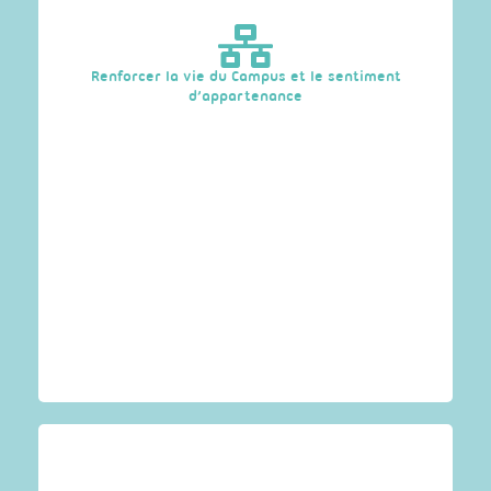
Par l’organisation et la participation à des
challenges ouverts aux apprenants du Campus, et
par la participation des étudiants à des actions
dans le cadre des Cordées de la réussite, pour
Renforcer la vie du Campus et le sentiment
promouvoir leurs formations auprès de
d’appartenance
collégiens.