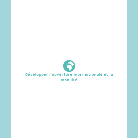
Par une offre de service ERASMUS+ qui permet la
mutualisation des mobilités européennes entre les
établissements du Campus.
Développer l’ouverture internationale et la
Par l’adhésion à un réseau européen des
établissements de formation professionnelle en
mobilité
Textile, Habillement Cuir et Chaussure.