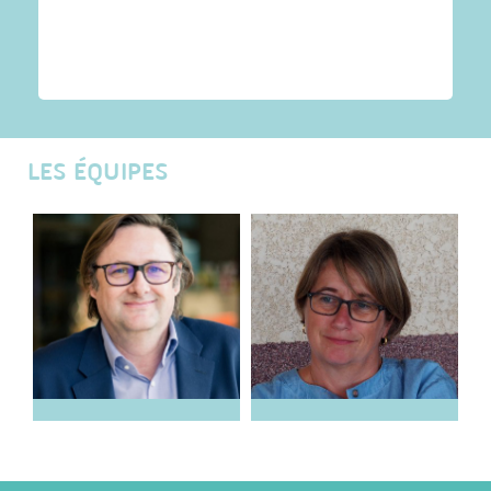
LES ÉQUIPES
Olivier Balas
Véronique
Bellemin-
Président
Magninot