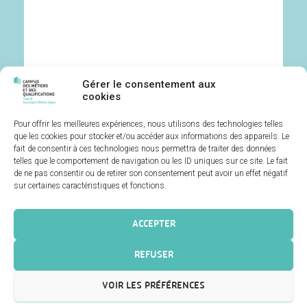
Par la coloration de diplômes et de formations qui
doit permettre de les adapter aux besoins des
entreprises sur un territoire
Gérer le consentement aux
Par l’ouverture de formations pour les adultes, en
cookies
alternance, en maroquinerie, réglage sur machine
textile, métier de la mode, vente en habillement, et
Développer et adapter les parcours de
l’ouverture de formations initiales pour le public
Pour offrir les meilleures expériences, nous utilisons des technologies telles
formation pour répondre aux besoins du
scolaire
que les cookies pour stocker et/ou accéder aux informations des appareils. Le
territoire
Par la rationalisation de l’offre de formation et le
fait de consentir à ces technologies nous permettra de traiter des données
renforcement des complémentarités entre les
établissements qui se traduit par une coloration
telles que le comportement de navigation ou les ID uniques sur ce site. Le fait
des diplômes en fonction du territoire
de ne pas consentir ou de retirer son consentement peut avoir un effet négatif
sur certaines caractéristiques et fonctions.
ACCEPTER
REFUSER
VOIR LES PRÉFÉRENCES