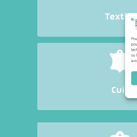
d’application : habillement, luxe, santé, décoratio
emballage, transport… Les 2100 entreprises de la
salariés en France en 202
Textile
Pou
pou
tec
ou 
avo
La
filière Cuir
emploie 30500 salariés dans des e
aux grandes maisons du luxe, qui allient tradition 
l’excellence des savoir-faire de la maroquinerie
sellerie, de la gainerie… et participent au dynamism
industrie occupe le quatrième rang mondial s
Cuir