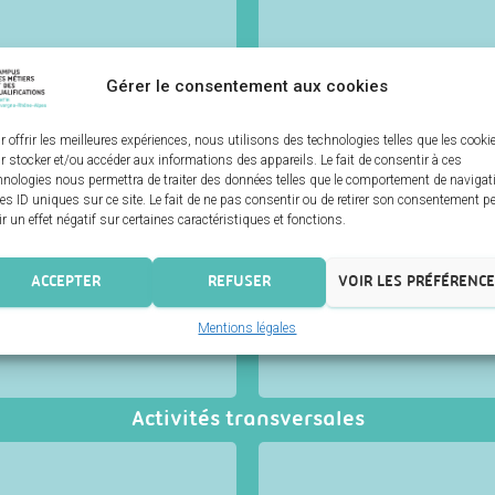
n, génie civil, industrie,
toutes matières (chaine et
 filière employaient 61900
destinés aux particuliers
0.
600000 emplois dans la
Gérer le consentement aux cookies
r offrir les meilleures expériences, nous utilisons des technologies telles que les cooki
r stocker et/ou accéder aux informations des appareils. Le fait de consentir à ces
hnologies nous permettra de traiter des données telles que le comportement de navigat
les ID uniques sur ce site. Le fait de ne pas consentir ou de retirer son consentement p
La filière
Entretien des 
ir un effet négatif sur certaines caractéristiques et fonctions.
secteu
ntreprises de la TPE/PME
et innovation, et perpétuent
• le pressing : secteur co
, de la chaussure, de la
se compos
ACCEPTER
REFUSER
VOIR LES PRÉFÉRENC
e de nos territoires. Cette
• la blanchisserie : sect
ur le marché du cuir.
publiques, de blanchisse
cl
Mentions légales
Activités transversales