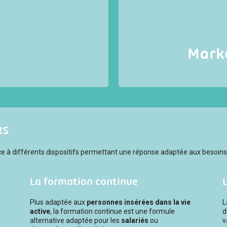
La fonction
Marketing et
essus intellectuel créatif,
entreprise qui lu
e piloter l’innovation pour
consommateurs et de so
unication, de création
luxe, la spécificité d
tion, l’écoute, la recherche
stratégies spécifiques, pou
 design permet la création
du produit, mais égalemen
s consommateurs.
Mark
RS
grâce à différents dispositifs permettant une réponse adaptée aux besoi
La formation continue
L
Plus adaptée aux
personnes insérées dans la vie
L
active
, la formation continue est une formule
d
alternative adaptée pour les
salariés
ou
v