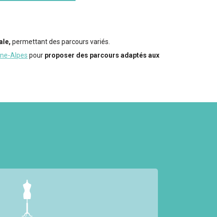
ale,
permettant des parcours variés.
ône-Alpes
pour
proposer des parcours adaptés aux
ment
, avec 35400 salariés dans ses industries, vise
e, haute couture, prêt à porter ou sur-mesure), en