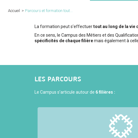
Accueil
>
Parcours et formation tout...
La formation peut s’effectuer
tout au long de la vie
En ce sens, le Campus des Métiers et des Qualificat
spécificités de chaque filière
mais également à celle
LES PARCOURS
Le Campus s’articule autour de
6 filières :
La
filière textile
rassemble l'ensemble des acti
fabrication et commercialisation des textiles