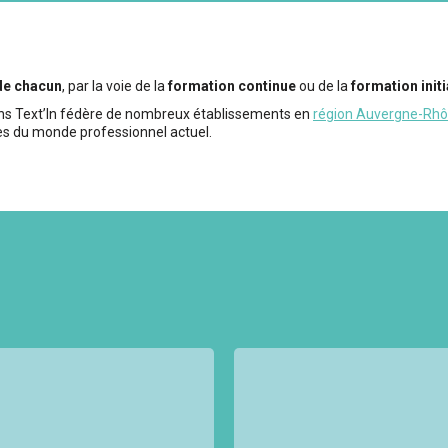
 de chacun
, par la voie de la
formation continue
ou de la
formation initi
ions Text’In fédère de nombreux établissements en
région Auvergne-Rh
s du monde professionnel actuel.
vités de conception, de
La
filière mode-habille
 sur plusieurs marchés
toute la confection (lux