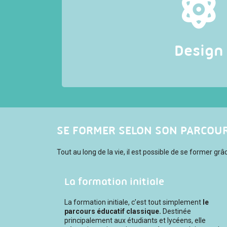
Le
Design
est une démarche de création, un « proc
pluridisciplinaire et humaniste », dont le but est d
répondre à des problèmes d’espaces, de comm
d’objets et de services, en s’appuyant sur l’observa
et l’innovation. Présents sur tous les marchés, le
de valeur en répondant aux attentes de
Design
SE FORMER SELON SON PARCOU
Tout au long de la vie, il est possible de se former 
La formation initiale
La formation initiale, c’est tout simplement
le
parcours éducatif classique.
Destinée
principalement aux étudiants et lycéens, elle