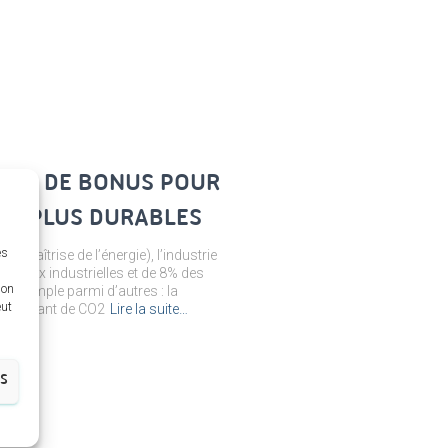
TAL DE BONUS POUR
LES PLUS DURABLES
es
a maîtrise de l’énergie), l’industrie
es eaux industrielles et de 8% des
ion
n exemple parmi d’autres : la
eut
que autant de CO2
Lire la suite…
ES