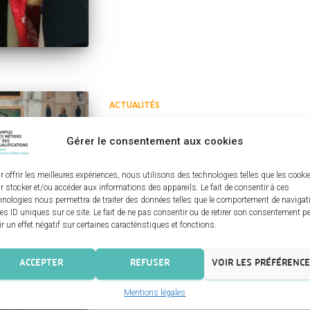
ACTUALITÉS
UN PROJET GOUVERNEMEN
Gérer le consentement aux cookies
LES PRODUITES TEXTILES 
r offrir les meilleures expériences, nous utilisons des technologies telles que les cooki
Selon l’Ademe (Agence de l’environnement et de l
r stocker et/ou accéder aux informations des appareils. Le fait de consentir à ces
textile est responsable de 20% de la pollution d
hnologies nous permettra de traiter des données telles que le comportement de navigat
émissions mondiales de gaz à effet de serre. U
les ID uniques sur ce site. Le fait de ne pas consentir ou de retirer son consentement p
fabrication d’un manteau de 1,5 kg émet pres
ir un effet négatif sur certaines caractéristiques et fonctions.
ACCEPTER
REFUSER
VOIR LES PRÉFÉRENC
Mentions légales