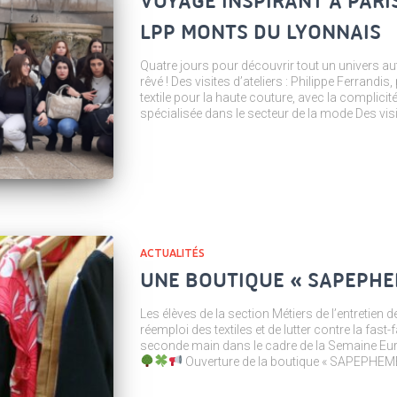
VOYAGE INSPIRANT À PARI
LPP MONTS DU LYONNAIS
Quatre jours pour découvrir tout un univers aut
rêvé ! Des visites d’ateliers : Philippe Ferrandis,
textile pour la haute couture, avec la complicit
spécialisée dans le secteur de la mode Des vis
ACTUALITÉS
UNE BOUTIQUE « SAPEPHE
Les élèves de la section Métiers de l’entretien d
réemploi des textiles et de lutter contre la fa
seconde main dans le cadre de la Semaine Eu
Ouverture de la boutique « SAPEPHEME