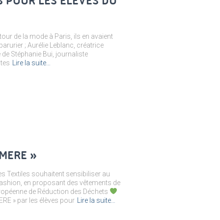
S POUR LES ÉLÈVES DU
our de la mode à Paris, ils en avaient
 parurier ; Aurélie Leblanc, créatrice
é de Stéphanie Bui, journaliste
ites
Lire la suite…
MERE »
es Textiles souhaitent sensibiliser au
st-fashion, en proposant des vêtements de
ropéenne de Réduction des Déchets
RE » par les élèves pour
Lire la suite…