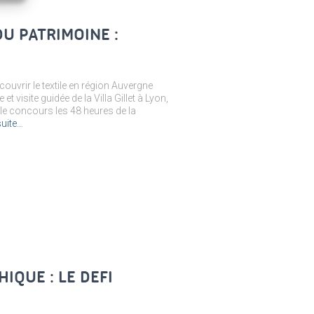
U PATRIMOINE :
vrir le textile en région Auvergne
 visite guidée de la Villa Gillet à Lyon,
le concours les 48 heures de la
suite…
IQUE : LE DEFI