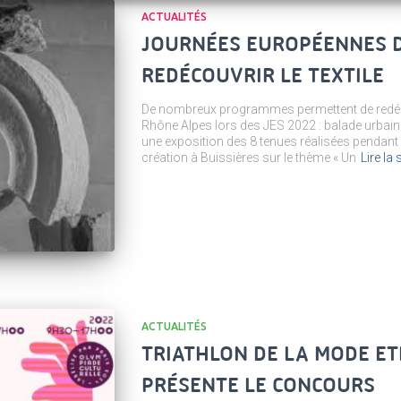
ACTUALITÉS
JOURNÉES EUROPÉENNES D
REDÉCOUVRIR LE TEXTILE
De nombreux programmes permettent de redécou
Rhône Alpes lors des JES 2022 : balade urbaine et
une exposition des 8 tenues réalisées pendant 
création à Buissières sur le thème « Un
Lire la 
ACTUALITÉS
TRIATHLON DE LA MODE ETH
PRÉSENTE LE CONCOURS