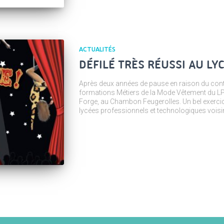
ACTUALITÉS
DÉFILÉ TRÈS RÉUSSI AU LY
Après deux années de pause en raison du contex
formations Métiers de la Mode Vêtement du LP A
Forge, au Chambon Feugerolles. Un bel exercice
lycées professionnels et technologiques voisin