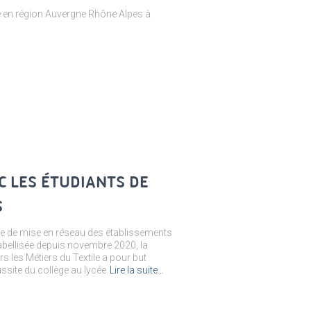
le en région Auvergne Rhône Alpes à
C LES ÉTUDIANTS DE
S
e de mise en réseau des établissements
abellisée depuis novembre 2020, la
s les Métiers du Textile a pour but
ussite du collège au lycée
Lire la suite…