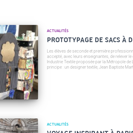
ACTUALITÉS
PROTOTYPAGE DE SACS À 
Les élèves de seconde et première profession
accepté, avec leurs enseignantes, de relever le 
Industrie Textile proposée par la Métropole de L
principe : un designer textile, Jean Baptiste Ma
ACTUALITÉS