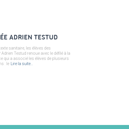
CÉE ADRIEN TESTUD
te sanitaire, les élèves des
drien Testud renoue avec le défilé à la
 qui a associé les élèves de plusieurs
s : le
Lire la suite…