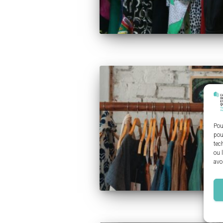
Pou
pou
tec
ou 
avo