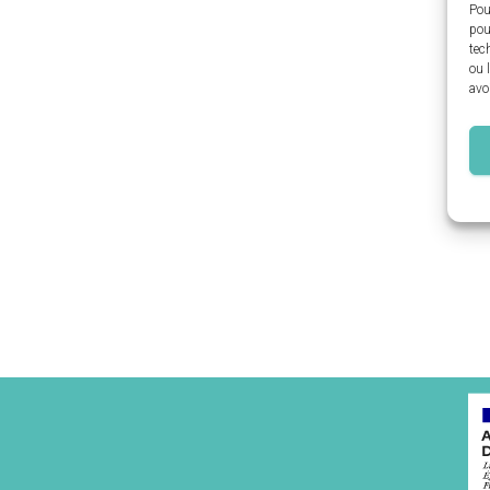
Pou
pou
tec
ou 
avo