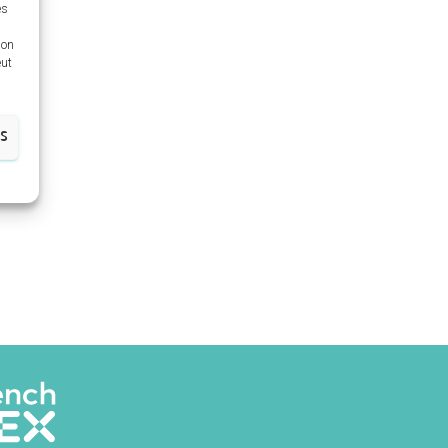
es
ion
eut
ES