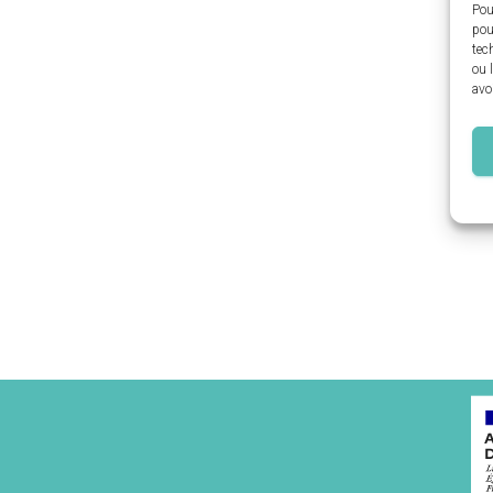
Pou
pou
tec
ou 
avo