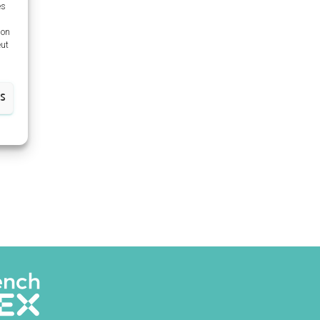
es
ion
eut
ES