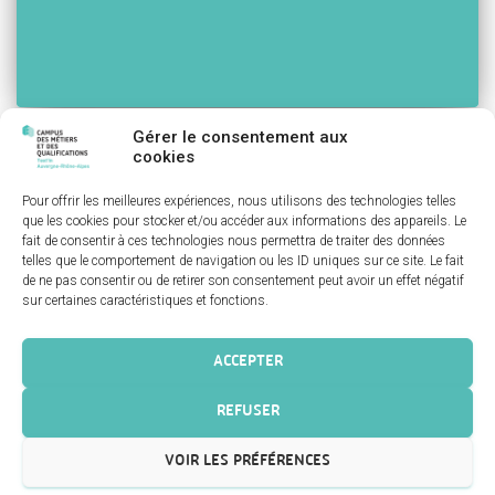
Gérer le consentement aux
MASTÈRE SPÉCIALISÉ® « MANAGER DE
cookies
PROCESS INDUSTRIEL INNOVANT,
Pour offrir les meilleures expériences, nous utilisons des technologies telles
que les cookies pour stocker et/ou accéder aux informations des appareils. Le
INDUSTRIE 4.0 »
fait de consentir à ces technologies nous permettra de traiter des données
telles que le comportement de navigation ou les ID uniques sur ce site. Le fait
Filières : Textile Type d’activité : Commercial/Marketing, Métiers
de ne pas consentir ou de retirer son consentement peut avoir un effet négatif
supports, Production/logistique, Qualité/environnement,
sur certaines caractéristiques et fonctions.
R&D/Création Débouchés Ce Mastère Spécialisé® prépare les
participants à des fonctions telles que : responsable de process
productif avancé, chef de projet d’ingénierie ou de réingénierie
ACCEPTER
industrielle, consultant en implantation de systèmes industriels
avancés, chargé d’affaires, entrepreneur en entreprise innovante
REFUSER
Lieux
Lire la suite…
VOIR LES PRÉFÉRENCES