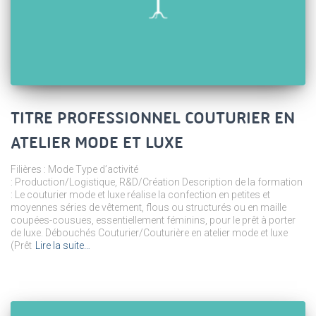
TITRE PROFESSIONNEL COUTURIER EN
ATELIER MODE ET LUXE
Filières : Mode Type d’activité
: Production/Logistique, R&D/Création Description de la formation
: Le couturier mode et luxe réalise la confection en petites et
moyennes séries de vêtement, flous ou structurés ou en maille
coupées-cousues, essentiellement féminins, pour le prêt à porter
de luxe. Débouchés Couturier/Couturière en atelier mode et luxe
(Prêt
Lire la suite…