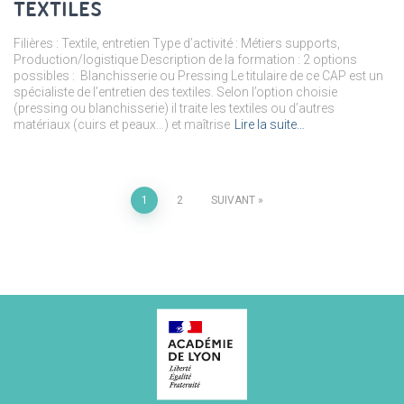
TEXTILES
Filières : Textile, entretien Type d’activité : Métiers supports,
Production/logistique Description de la formation : 2 options
possibles : Blanchisserie ou Pressing Le titulaire de ce CAP est un
spécialiste de l’entretien des textiles. Selon l’option choisie
(pressing ou blanchisserie) il traite les textiles ou d’autres
matériaux (cuirs et peaux…) et maîtrise
Lire la suite…
1
2
SUIVANT