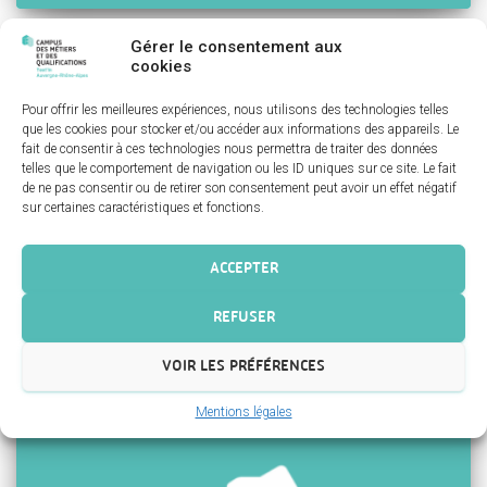
Gérer le consentement aux
MASTÈRE MANAGER DU
cookies
DÉVELOPPEMENT DES PRODUITS DE
Pour offrir les meilleures expériences, nous utilisons des technologies telles
que les cookies pour stocker et/ou accéder aux informations des appareils. Le
MODE ET LUXE
fait de consentir à ces technologies nous permettra de traiter des données
telles que le comportement de navigation ou les ID uniques sur ce site. Le fait
Filières : Mode, Design, Marketing et vente Type d’activité :
de ne pas consentir ou de retirer son consentement peut avoir un effet négatif
Production/logistique, Commercial/Marketing, R&D/Création
sur certaines caractéristiques et fonctions.
Description de la formation : Les entreprises du secteur de la mode
et du luxe ont besoin de dirigeants experts, connaissant les
produits et le fonctionnement des marchés, capables de manager
ACCEPTER
une équipe ou diriger un service.
Lire la suite…
REFUSER
VOIR LES PRÉFÉRENCES
Mentions légales